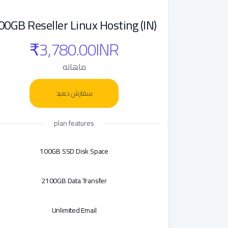
00GB Reseller Linux Hosting (IN)
₹3,780.00INR
ماهانه
سفارش دهید
plan features
100GB SSD Disk Space
2100GB Data Transfer
Unlimited Email