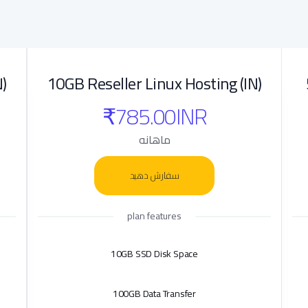
)
10GB Reseller Linux Hosting (IN)
₹785.00INR
ماهانه
سفارش دهید
plan features
10GB SSD Disk Space
100GB Data Transfer