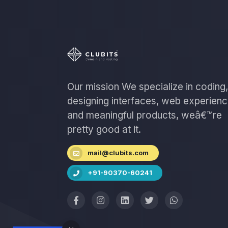
Our mission We specialize in coding,
designing interfaces, web experien
and meaningful products, weâ€™re
pretty good at it.
mail@clubits.com
+91-90370-60241