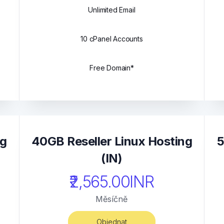
Unlimited Email
10 cPanel Accounts
Free Domain*
ng
40GB Reseller Linux Hosting
5
(IN)
₹2,565.00INR
Měsíčně
Objednat