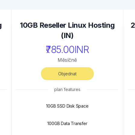
g
10GB Reseller Linux Hosting
2
(IN)
₹785.00INR
Měsíčně
Objednat
plan features
10GB SSD Disk Space
100GB Data Transfer