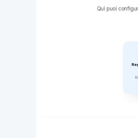
Qui puoi configur
Re
R