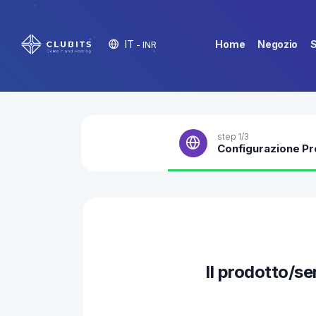
IT
Home
Negozio
S
- INR
step 1/3
Configurazione Pr
Il prodotto/se