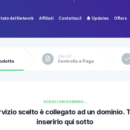
tato del Network
Affiliati
Contattaci!
Updates
Offers
step 2/3
odotto
Controlla e Paga
SCEGLI UN DOMINIO...
rvizio scelto è collegato ad un dominio. 
inserirlo qui sotto