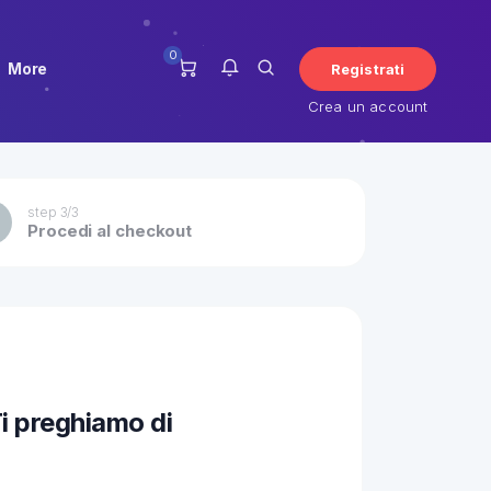
0
More
Registrati
Crea un account
Non ci sono notifiche al
step 3/3
Procedi al checkout
momento.
Ti preghiamo di