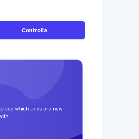
Controlla
 to see which ones are new,
ith: