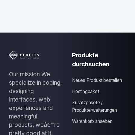
Produkte
durchsuchen
Our mission We
Neues Produkt bestellen
specialize in coding,
designing
Hostingpaket
interfaces, web
Zusatzpakete /
experiences and
Produkterweiterungen
meaningful
Warenkorb ansehen
products, weâ€™re
pretty good at it.