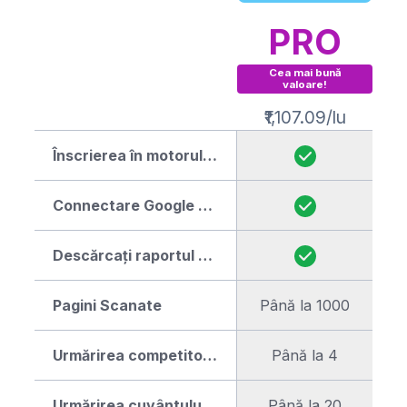
PRO
Cea mai bună
valoare!
₹1,107.09/lu
Înscrierea în motorul de căutare
Connectare Google Analytics
Descărcați raportul SEO ca PDF
Pagini Scanate
Până la 1000
Urmărirea competitorilor
Până la 4
Urmărirea cuvântului cheie și optimizarea
Până la 20