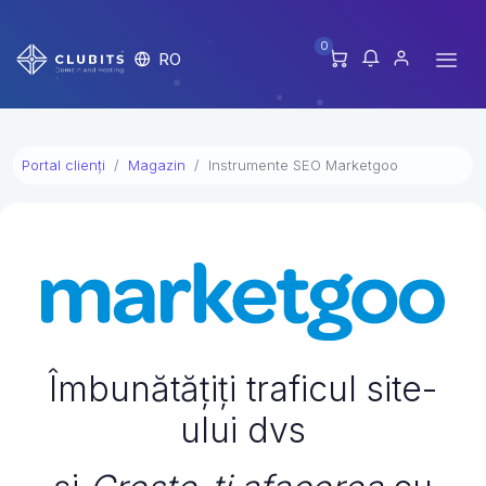
0
RO
Portal clienți
Magazin
Instrumente SEO Marketgoo
Îmbunătățiți traficul site-
ului dvs