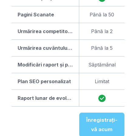
Pagini Scanate
Până la 50
Urmărirea competitorilor
Până la 2
Urmărirea cuvântului cheie și optimizarea
Până la 5
Modificări raport și plan
Săptămânal
Plan SEO personalizat
Limitat
Raport lunar de evolutie
Înregistrați-
vă acum