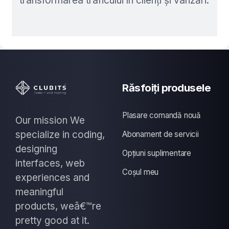
transformarea traficului în clienți și vânzări.
Răsfoiți produsele
Plasare comandă nouă
Our mission We
specialize in coding,
Abonament de servicii
designing
Opțiuni suplimentare
interfaces, web
Coșul meu
experiences and
meaningful
products, weâ€™re
pretty good at it.