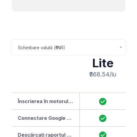
Schimbare valută (₹ INR)
Lite
₹368.54/lu
Înscrierea în motorul de căutare
Connectare Google Analytics
Descărcați raportul SEO ca PDF