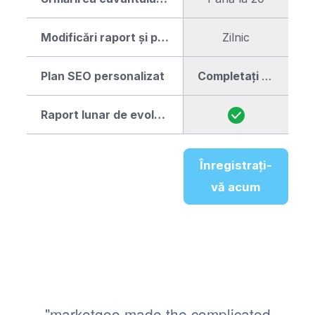
Modificări raport și plan
Zilnic
Plan SEO personalizat
Completați
cu ghidul
Raport lunar de evolutie
Înregistrați-
vă acum
"marketgoo made the complicated