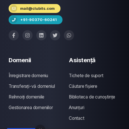
mail@clubits.com
+91-90370-60241
Domenii
Asistență
Înregistrare domeniu
Tichete de suport
Transferați-vă domeniul
Căutare fișiere
Reînnoiți domeniile
Biblioteca de cunoștințe
Gestionarea domeniilor
Anunțuri
Contact