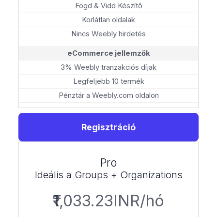
Fogd & Vidd Készítő
Korlátlan oldalak
Nincs Weebly hirdetés
eCommerce jellemzők
3% Weebly tranzakciós díjak
Legfeljebb 10 termék
Pénztár a Weebly.com oldalon
Regisztráció
Pro
Ideális a Groups + Organizations
₹1,033.23INR/hó