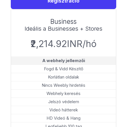
Regisztráció
Business
Ideális a Businesses + Stores
₹2,214.92INR/hó
A webhely jellemzői
Fogd & Vidd Készítő
Korlátlan oldalak
Nincs Weebly hirdetés
Webhely keresés
Jelszó védelem
Videó hátterek
HD Videó & Hang
Legfeljebb 100 tag