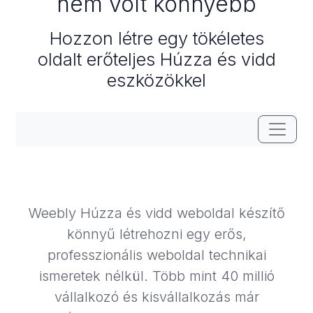
nem volt könnyebb
Hozzon létre egy tökéletes
oldalt erőteljes Húzza és vidd
eszközökkel
Váltás 
Weebly Húzza és vidd weboldal készítő
könnyű létrehozni egy erős,
professzionális weboldal technikai
ismeretek nélkül. Több mint 40 millió
vállalkozó és kisvállalkozás már