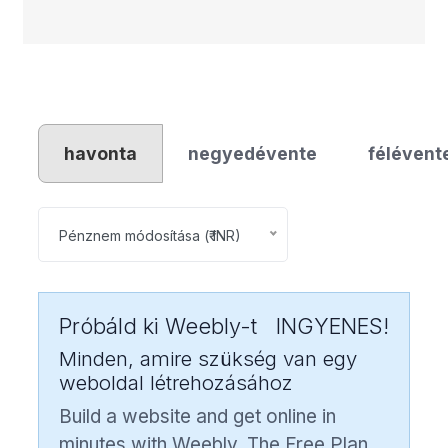
havonta
negyedévente
félévent
Pénznem módosítása (₹ INR)
Próbáld ki Weebly-t
INGYENES!
Minden, amire szükség van egy
weboldal létrehozásához
Build a website and get online in
minutes with Weebly. The Free Plan