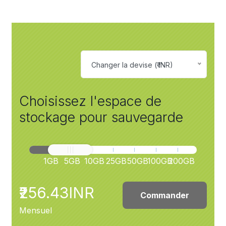
Changer la devise (₹ INR)
Choisissez l'espace de
stockage pour sauvegarde
1GB
5GB
10GB
25GB
50GB
100GB
200GB
₹256.43INR
Commander
Mensuel