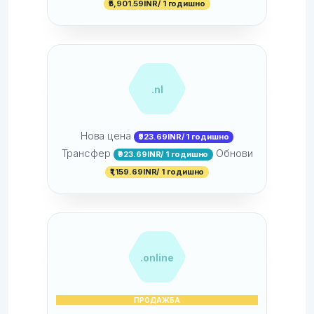
₹5,901.59INR/ 1 годишно
.nl
Нова цена
₹923.69INR/ 1 годишно
Трансфер
Обнови
₹923.69INR/ 1 годишно
₹1,159.69INR/ 1 годишно
.online
ПРОДАЖБА