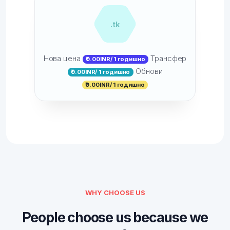
.tk
Нова цена
Трансфер
₹0.00INR/ 1 годишно
Обнови
₹0.00INR/ 1 годишно
₹0.00INR/ 1 годишно
WHY CHOOSE US
People choose us because we