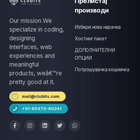
Прелистај
производи
Our mission We
Избери нова нарачка
specialize in coding,
designing
Хостинг пакет
interfaces, web
ДОПОЛНИТЕЛНИ
experiences and
ОПЦИИ
meaningful
Потрошувачка кошничка
products, weâ€™re
pretty good at it.
mail@clubits.com
+91-90370-60241