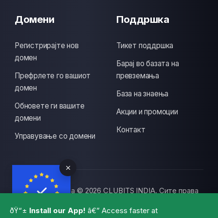
Домени
Поддршка
Регистрирајте нов
Тикет поддршка
домен
Барај во базата на
Префрлете го вашиот
превземања
домен
База на знаења
Обновете ги вашите
Акции и промоции
домени
Контакт
Управување со домени
Авторски права © 2026 CLUBITS INDIA. Сите права
се задржани., Made with
by
ITS
with a lots of
ðŸ“±
Install our App!
â€” Access faster at
coffee