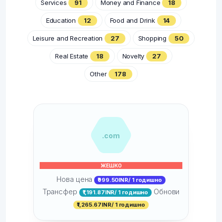
Services
91
Money and Finance
18
Education
12
Food and Drink
14
Leisure and Recreation
27
Shopping
50
Real Estate
18
Novelty
27
Other
178
.com
ЖЕШКО
Нова цена
₹999.50INR/ 1 годишно
Трансфер
Обнови
₹1,191.87INR/ 1 годишно
₹1,265.67INR/ 1 годишно