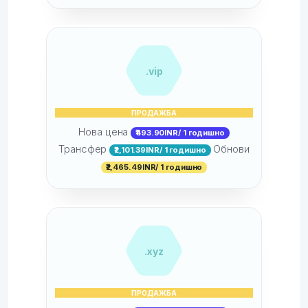
.vip
ПРОДАЖБА
Нова цена
₹493.90INR/ 1 годишно
Трансфер
Обнови
₹2,101.39INR/ 1 годишно
₹2,465.49INR/ 1 годишно
.xyz
ПРОДАЖБА