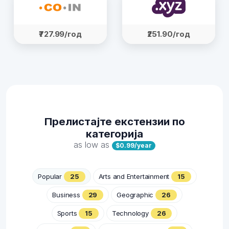
₹727.99/год
₹251.90/год
Прелистајте екстензии по
категорија
as low as
$0.99/year
Popular
25
Arts and Entertainment
15
Business
29
Geographic
26
Sports
15
Technology
26