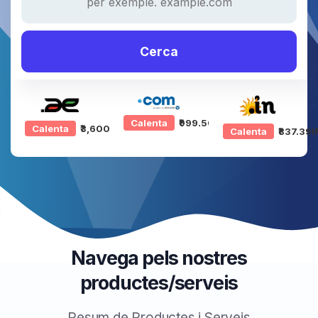
Cerca
Calenta
₹999.50INR
Calenta
₹3,600.00INR
Calenta
₹837.39I
Navega pels nostres
productes/serveis
Resum de Productes i Serveis