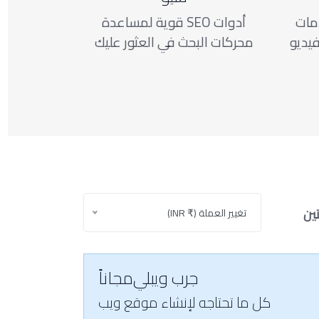
مات
أدوات SEO قوية لمساعدة
فيديو
محركات البحث في العثور عليك
ين
ثلاث سنوات
تغيير العملة (₹ INR)
جرب ويبلي
مجاناً
كل ما تحتاجه لإنشاء موقع ويب