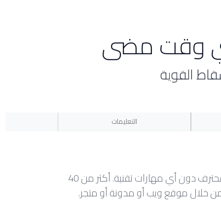
أي وقت مضى
قاط القوية
التعليمات
أداة إنشاء مواقع الويب بالسحب والإسقاط من Weebly تجعل من السهل إنشاء موقع ويب قوي ومحترف دون أي مهارات تقنية. أكثر من 40