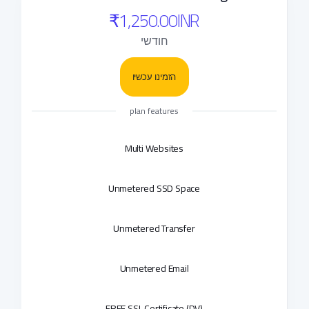
₹1,250.00INR
חודשי
הזמינו עכשיו
plan features
Multi Websites
Unmetered SSD Space
Unmetered Transfer
Unmetered Email
FREE SSL Certificate (DV)