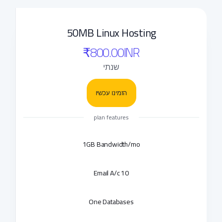
50MB Linux Hosting
₹800.00INR
שנתי
הזמינו עכשיו
plan features
1GB Bandwidth/mo
10 Email A/c
One Databases