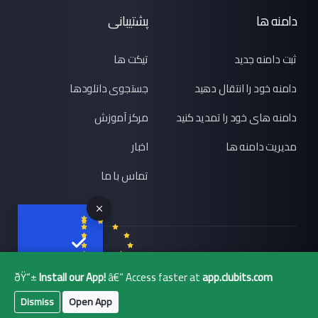
دامنه ها
پشتیبانی
ثبت دامنه جدید
تیکت ها
دامنه خود را انتقال دهید
جستجوی دانلودها
دامنه های خود را تمدید کنید
مرکز آموزش
مدیریت دامنه ها
اخبار
تماس با ما
تمامی حقوق برای © 2026 CLUBITS INDIA. محفوط می باشد., Made
with
by
ITS
with a lots of coffee
ðŸ“±
Install our App!
â€” Access faster at
app.clubits.com
GBPR
ready
Dismiss
Open App
₹ INR