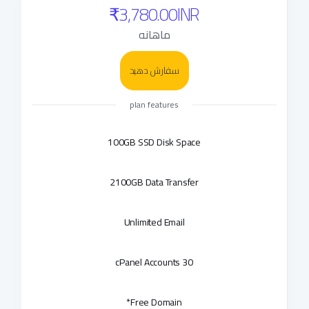
₹3,780.00INR
ماهانه
سفارش دهید
plan features
100GB SSD Disk Space
2100GB Data Transfer
Unlimited Email
30 cPanel Accounts
Free Domain*