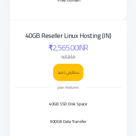
Free Domain*
40GB Reseller Linux Hosting (IN)
₹2,565.00INR
ماهانه
سفارش دهید
plan features
40GB SSD Disk Space
900GB Data Transfer