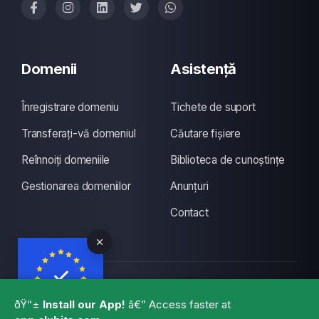
Domenii
Asistență
Înregistrare domeniu
Tichete de suport
Transferați-vă domeniul
Căutare fișiere
Reînnoiți domeniile
Biblioteca de cunoștințe
Gestionarea domeniilor
Anunțuri
Contact
Copyright © 2026 CLUBITS INDIA. Toate drepturile
ðŸ“±
Install our App!
â€” Access faster at
rezervate., Made with
by
ITS
with a lots of coffee