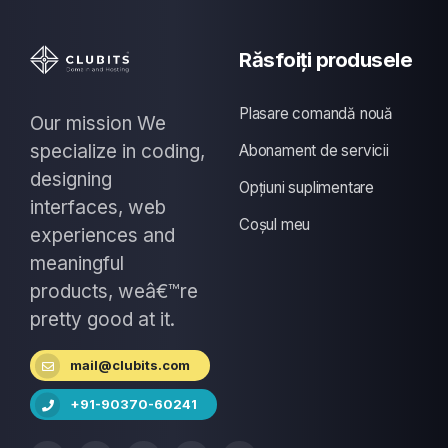
Răsfoiți produsele
Plasare comandă nouă
Our mission We
specialize in coding,
Abonament de servicii
designing
Opțiuni suplimentare
interfaces, web
Coșul meu
experiences and
meaningful
products, weâ€™re
pretty good at it.
mail@clubits.com
+91-90370-60241