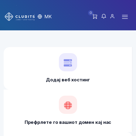
0
MK
Додај веб хостинг
Префрлете го вашиот домен кај нас