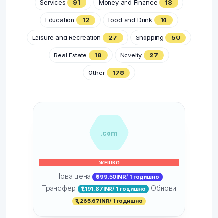
Services
91
Money and Finance
18
Education
12
Food and Drink
14
Leisure and Recreation
27
Shopping
50
Real Estate
18
Novelty
27
Other
178
.com
ЖЕШКО
Нова цена
₹999.50INR/ 1 годишно
Трансфер
Обнови
₹1,191.87INR/ 1 годишно
₹1,265.67INR/ 1 годишно