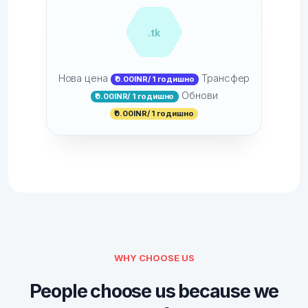
.tk
Нова цена
Трансфер
₹0.00INR/ 1 годишно
Обнови
₹0.00INR/ 1 годишно
₹0.00INR/ 1 годишно
WHY CHOOSE US
People choose us because we