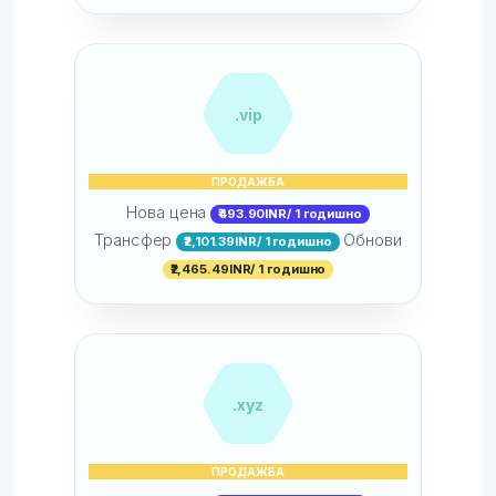
.vip
ПРОДАЖБА
Нова цена
₹493.90INR/ 1 годишно
Трансфер
Обнови
₹2,101.39INR/ 1 годишно
₹2,465.49INR/ 1 годишно
.xyz
ПРОДАЖБА