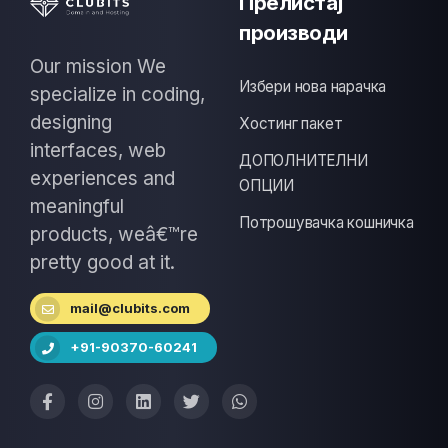
Прелистај
производи
Our mission We
Избери нова нарачка
specialize in coding,
designing
Хостинг пакет
interfaces, web
ДОПОЛНИТЕЛНИ
experiences and
ОПЦИИ
meaningful
Потрошувачка кошничка
products, weâ€™re
pretty good at it.
mail@clubits.com
+91-90370-60241