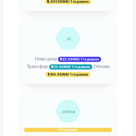
₹5,901.59INR/ 1 годишно
.nl
Нова цена
₹923.69INR/ 1 годишно
Трансфер
Обнови
₹923.69INR/ 1 годишно
₹1,159.69INR/ 1 годишно
.online
ПРОДАЖБА