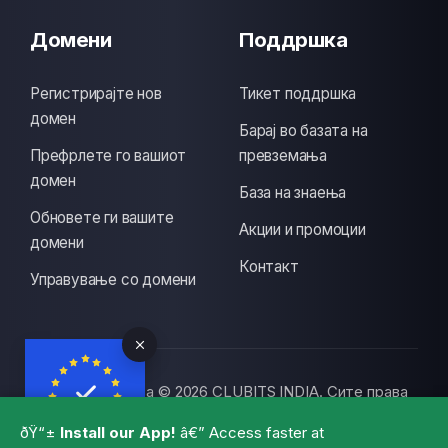
Домени
Поддршка
Регистрирајте нов
Тикет поддршка
домен
Барај во базата на
Префрлете го вашиот
превземања
домен
База на знаења
Обновете ги вашите
Акции и промоции
домени
Контакт
Управување со домени
Авторски права © 2026 CLUBITS INDIA. Сите права
се задржани., Made with
by
ITS
with a lots of
ðŸ“±
Install our App!
â€” Access faster at
coffee