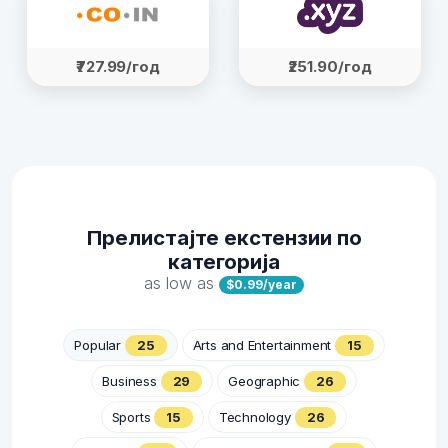
₹727.99/год
₹251.90/год
Прелистајте екстензии по
категорија
as low as
$0.99/year
Popular
25
Arts and Entertainment
15
Business
29
Geographic
26
Sports
15
Technology
26